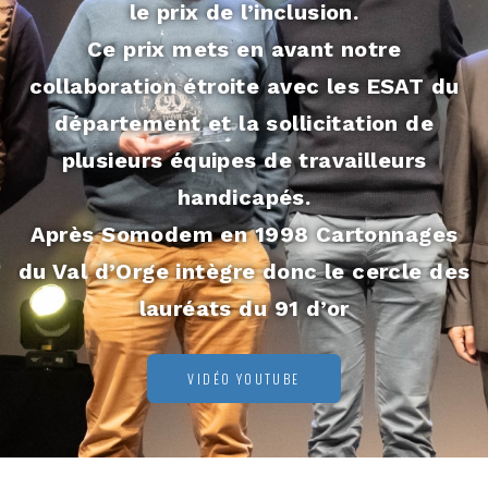
le prix de l’inclusion.
Ce prix mets en avant notre
collaboration étroite avec les ESAT du
département et la sollicitation de
plusieurs équipes de travailleurs
handicapés.
Après Somodem en 1998 Cartonnages
du Val d’Orge intègre donc le cercle des
lauréats du 91 d’or
VIDÉO YOUTUBE