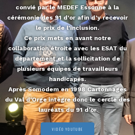
convié par le MEDEF Essonne à la
cérémonie des 91 d’or afin d’y recevoir
le prix de l’inclusion.
Ce prix mets en avant notre
collaboration étroite avec les ESAT du
département et la sollicitation de
plusieurs équipes de travailleurs
handicapés.
Après Somodem en 1998 Cartonnages
du Val d’Orge intègre donc le cercle des
lauréats du 91 d’or
VIDÉO YOUTUBE