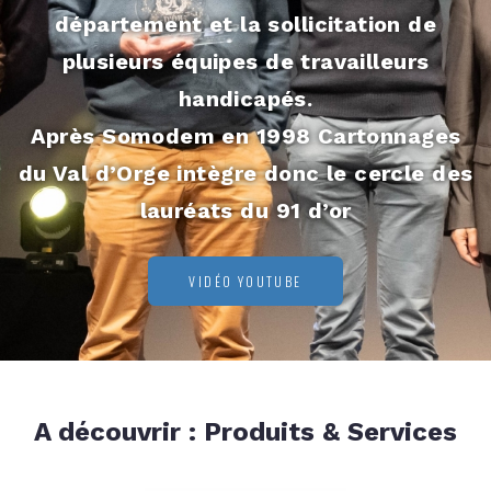
département et la sollicitation de
plusieurs équipes de travailleurs
handicapés.
Après Somodem en 1998 Cartonnages
du Val d’Orge intègre donc le cercle des
lauréats du 91 d’or
VIDÉO YOUTUBE
A découvrir : Produits & Services