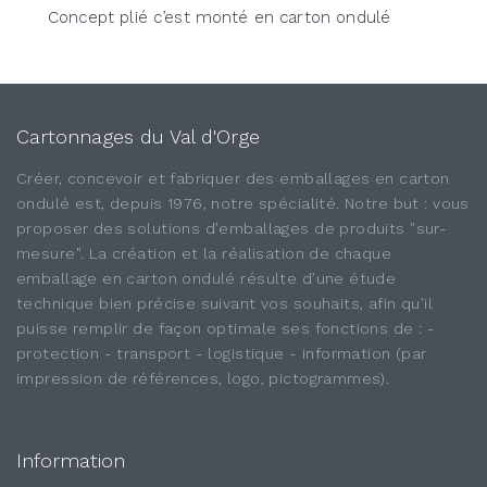
Concept plié c’est monté en carton ondulé
Cartonnages du Val d'Orge
Créer, concevoir et fabriquer des emballages en carton
ondulé est, depuis 1976, notre spécialité. Notre but : vous
proposer des solutions d’emballages de produits "sur-
mesure". La création et la réalisation de chaque
emballage en carton ondulé résulte d’une étude
technique bien précise suivant vos souhaits, afin qu’il
puisse remplir de façon optimale ses fonctions de : -
protection - transport - logistique - information (par
impression de références, logo, pictogrammes).
Information