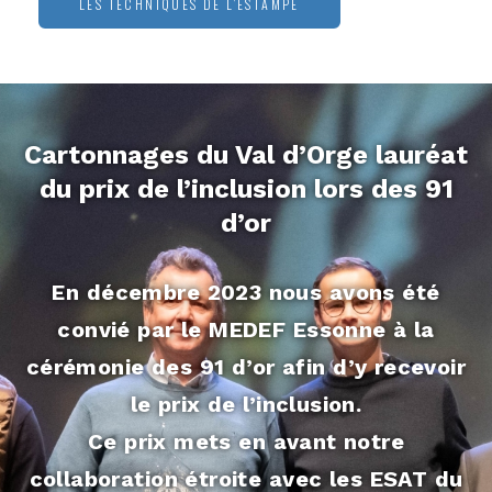
LES TECHNIQUES DE L’ESTAMPE
Cartonnages du Val d’Orge lauréat
du prix de l’inclusion lors des 91
d’or
En décembre 2023 nous avons été
convié par le MEDEF Essonne à la
cérémonie des 91 d’or afin d’y recevoir
le prix de l’inclusion.
Ce prix mets en avant notre
collaboration étroite avec les ESAT du