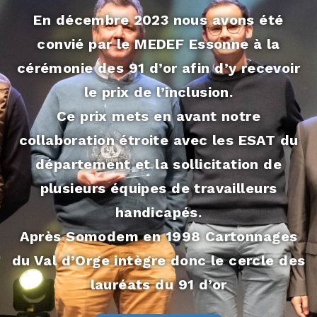
En décembre 2023 nous avons été
convié par le MEDEF Essonne à la
cérémonie des 91 d’or afin d’y recevoir
le prix de l’inclusion.
Ce prix mets en avant notre
collaboration étroite avec les ESAT du
département et la sollicitation de
plusieurs équipes de travailleurs
handicapés.
Après Somodem en 1998 Cartonnages
du Val d’Orge intègre donc le cercle des
lauréats du 91 d’or