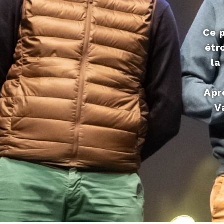
Ce p
étr
la
Apr
V