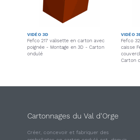
VIDÉO 3D
VIDÉO 3
Fefco 217 valisette en carton avec
Fefco 3
poignée - Montage en 3D - Carton
caisse F
ondulé
couvercl
Carton 
Cartonnages du Val d'Orge
Créer, concevoir et fabriquer des
emballages en carton ondulé est, depuis