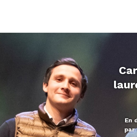
Car
laur
En 
par