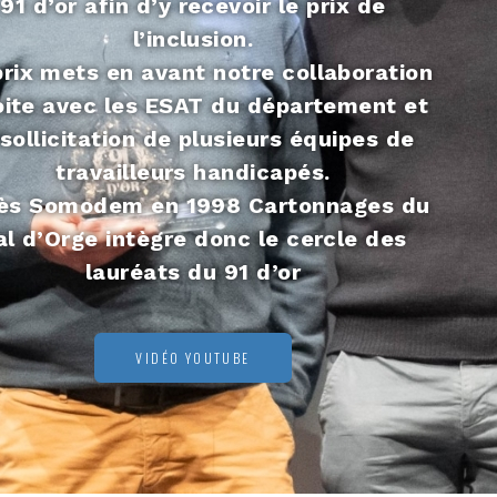
91 d’or afin d’y recevoir le prix de
l’inclusion.
rix mets en avant notre collaboration
oite avec les ESAT du département et
 sollicitation de plusieurs équipes de
travailleurs handicapés.
ès Somodem en 1998 Cartonnages du
al d’Orge intègre donc le cercle des
lauréats du 91 d’or
VIDÉO YOUTUBE