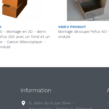
D
VIDÉO PRODUIT
20 - Montage en 3D - demi
Montage découpe Fefco 421 
efco 200 avec un fond et un
ondulé
e - Caisse télescopique -
ondulé
Information
8, allée du 6 juin 1944 -
Beaurepaire - Entrée C, Bâtiment