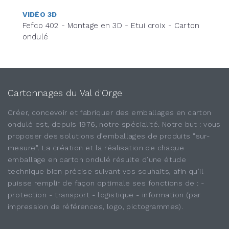
VIDÉO 3D
Fefco 402 - Montage en 3D - Etui croix - Carton
ondulé
Cartonnages du Val d'Orge
Créer, concevoir et fabriquer des emballages en carton
ondulé est, depuis 1976, notre spécialité. Notre but : vous
proposer des solutions d’emballages de produits "sur-
mesure". La création et la réalisation de chaque
emballage en carton ondulé résulte d’une étude
technique bien précise suivant vos souhaits, afin qu’il
puisse remplir de façon optimale ses fonctions de : -
protection - transport - logistique - information (par
impression de références, logo, pictogrammes).