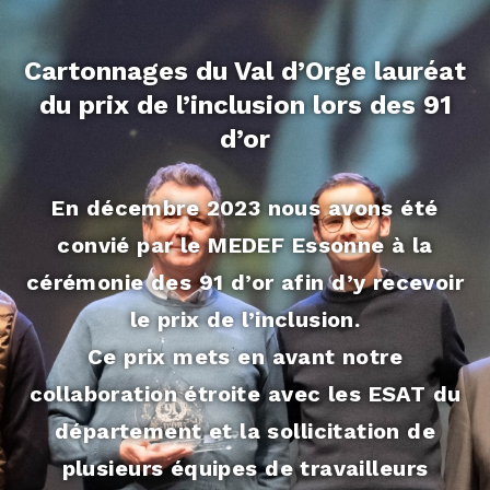
Cartonnages du Val d’Orge lauréat
du prix de l’inclusion lors des 91
d’or
En décembre 2023 nous avons été
convié par le MEDEF Essonne à la
cérémonie des 91 d’or afin d’y recevoir
le prix de l’inclusion.
Ce prix mets en avant notre
collaboration étroite avec les ESAT du
département et la sollicitation de
plusieurs équipes de travailleurs