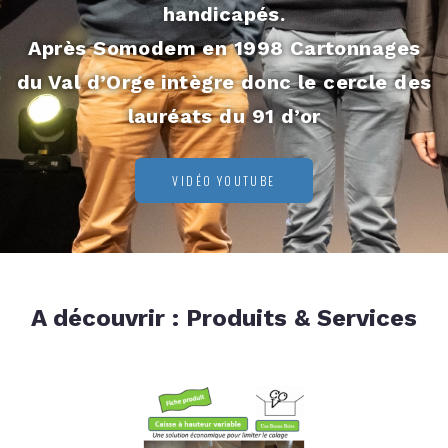
handicapés.
Après Somodem en 1998 Cartonnages
du Val d’Orge intègre donc le cercle des
lauréats du 91 d’or
VIDÉO YOUTUBE
A découvrir : Produits & Services