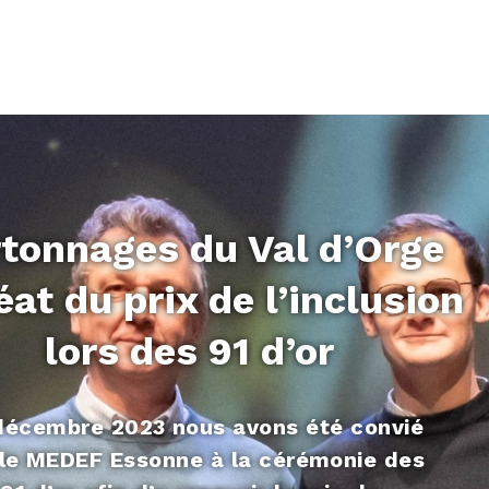
tonnages du Val d’Orge
éat du prix de l’inclusion
lors des 91 d’or
décembre 2023 nous avons été convié
 le MEDEF Essonne à la cérémonie des