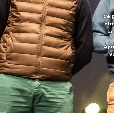
Ce p
étr
la
Apr
V