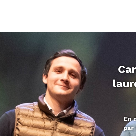
Car
laur
En 
par