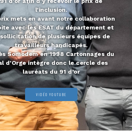
91 d’or afin d’y recevoir le prix de
l’inclusion.
rix mets en avant notre collaboration
oite avec les ESAT du département et
 sollicitation de plusieurs équipes de
travailleurs handicapés.
ès Somodem en 1998 Cartonnages du
al d’Orge intègre donc le cercle des
lauréats du 91 d’or
VIDÉO YOUTUBE