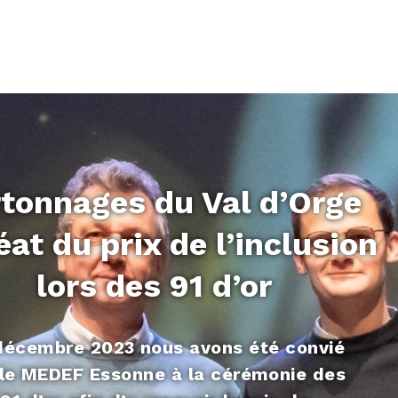
tonnages du Val d’Orge
éat du prix de l’inclusion
lors des 91 d’or
décembre 2023 nous avons été convié
 le MEDEF Essonne à la cérémonie des