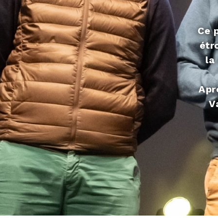
Ce p
étr
la
Apr
V