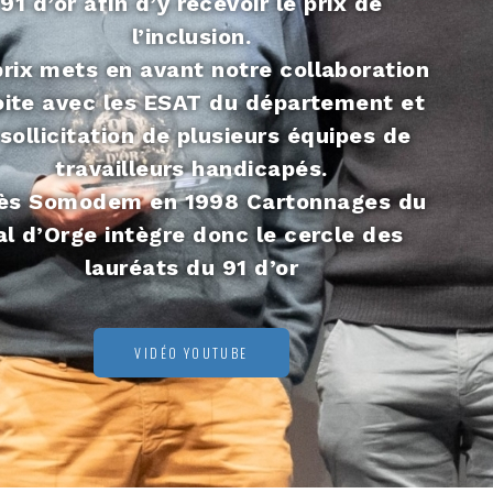
91 d’or afin d’y recevoir le prix de
l’inclusion.
rix mets en avant notre collaboration
oite avec les ESAT du département et
 sollicitation de plusieurs équipes de
travailleurs handicapés.
ès Somodem en 1998 Cartonnages du
al d’Orge intègre donc le cercle des
lauréats du 91 d’or
VIDÉO YOUTUBE