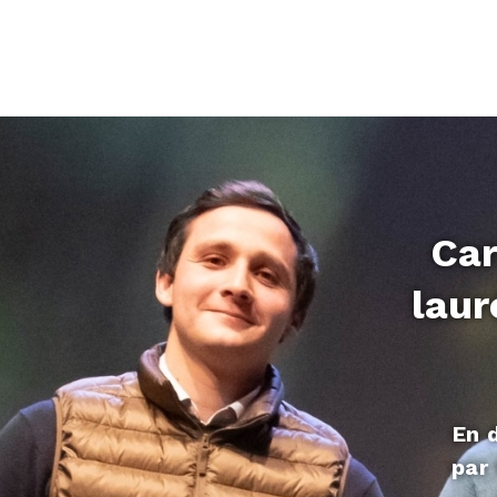
Car
laur
En 
par