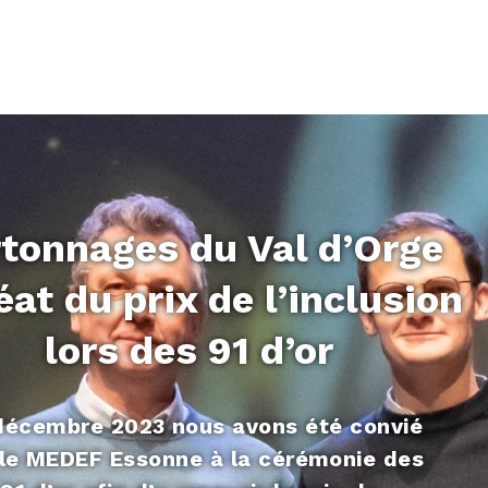
tonnages du Val d’Orge
éat du prix de l’inclusion
lors des 91 d’or
décembre 2023 nous avons été convié
 le MEDEF Essonne à la cérémonie des