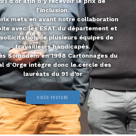
91 d’or afin d’y recevoir le prix de
l’inclusion.
rix mets en avant notre collaboration
oite avec les ESAT du département et
 sollicitation de plusieurs équipes de
travailleurs handicapés.
ès Somodem en 1998 Cartonnages du
al d’Orge intègre donc le cercle des
lauréats du 91 d’or
VIDÉO YOUTUBE