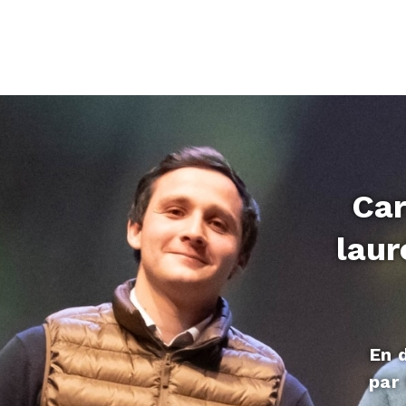
Car
laur
En 
par