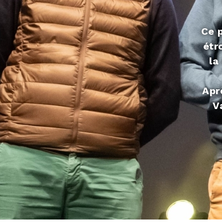
Ce p
étr
la
Apr
V